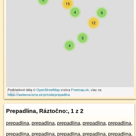
15
4
9
12
5
4
Podkladové dáta ©
OpenStreetMap
vrstva
Freemap.sk
, viac na
500 m
https://raztocno.oma.sk/priroda/prepadlina
Prepadlina, Ráztočno:
, 1 z 2
prepadlina
,
prepadlina
,
prepadlina
,
prepadlina
,
prepadlina
,
prepadlina
,
prepadlina
,
prepadlina
,
prepadlina
,
prepadlina
,