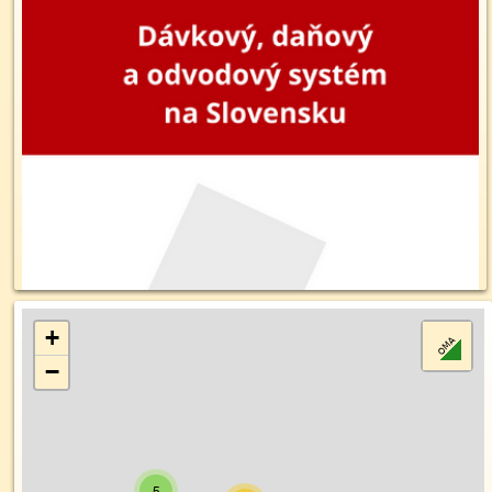
+
−
5