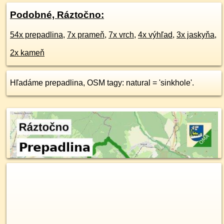
Podobné, Ráztočno:
54x prepadlina
,
7x prameň
,
7x vrch
,
4x výhľad
,
3x jaskyňa
,
2x kameň
Hľadáme prepadlina, OSM tagy: natural = 'sinkhole'.